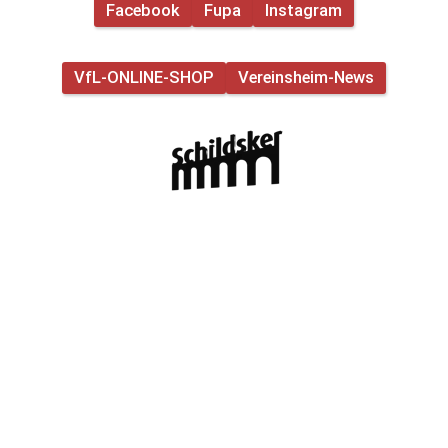
intensives und vor allem
Facebook
Fupa
Instagram
Teamgeist und voller Unterstützung von
verletzungsfreies Trainingswochenende.
der Seitenlinie wollen wir erfolgreich in
Gebt alles – wir freuen uns auf die
die neue Saison starten. Deshalb
Saison mit euch! 🖤❤️🤍 Nur der VfL💪
VfL-ONLINE-SHOP
Vereinsheim-News
brauchen wir euch! ❤️🖤 Kommt vorbei,
#vfl #schildesche #schildsker
unterstützt unsere Jungs und sorgt
#frauenfussball
gemeinsam mit uns für eine tolle
Atmosphäre. Und denkt dran, bei Kauf
einer Dauerkarte noch vor Spielbeginn,
gibt es ein Kaltgetränk und Bratwurst
direkt am ersten Spieltag dazu! Auf
geht’s, VfL! ⚫️🔴⚪️ #nurdervfl
#schildsker