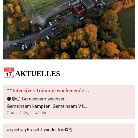
📆
AKTUELLES
**Intensives Trainingswochenende für die VfL Frauen: Gemeinsam zum Erfolg!**
⚫️🔴⚪️ Gemeinsam wachsen.
Gemeinsam kämpfen. Gemeinsam VfL.
⚽⚽️⚽️ An diesem Wochenende steht für
7. Aug. 2026, 11:49
Uhr
unsere 1. Frauenmannschaft etwas
Besonderes auf dem Programm:
#spieltag Es geht wieder los⚽️💪
Trainingswochenende! 💪 Drei Tage