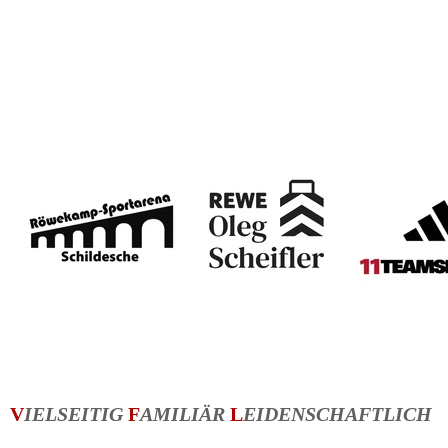
V
IELSEITIG
 F
AMILIÄR
 L
EIDENSCHAFTLICH