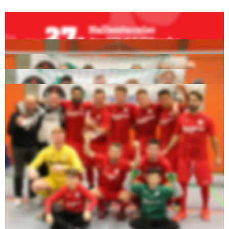
​Sieger​
Frauen
: VfL Schildesche
Altliga: BSV West
A-Jugend: SC Wiedenbrück
Senioren: VfB Fichte Bielefeld